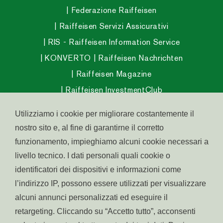
Federazione Raiffeisen
Raiffeisen Servizi Assicurativi
RIS - Raiffeisen Information Service
KONVERTO
Raiffeisen Nachrichten
Raiffeisen Magazine
Raiffeisen InvestmentClub
Raiffeisen Fondo Pensione Aperto
Utilizziamo i cookie per migliorare costantemente il
Raiffeisen Fondo Salute
nostro sito e, al fine di garantirne il corretto
Abitare in Alto Adige
funzionamento, impieghiamo alcuni cookie necessari a
Raiffeisen Südtirol IPS
livello tecnico. I dati personali quali cookie o
identificatori dei dispositivi e informazioni come
l’indirizzo IP, possono essere utilizzati per visualizzare
alcuni annunci personalizzati ed eseguire il
© raiffeisen.it
retargeting. Cliccando su “Accetto tutto”, acconsenti
Part. IVA:
Accessibilità