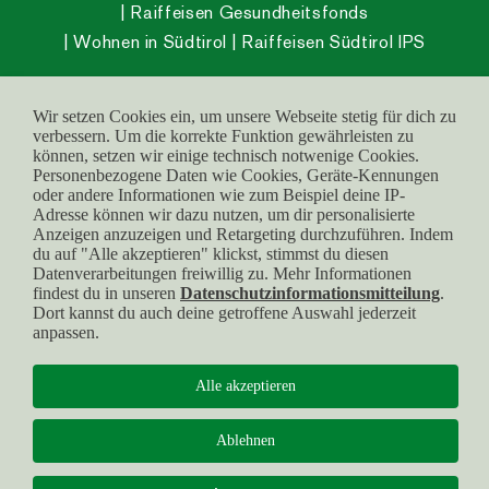
Raiffeisen Gesundheitsfonds
Wohnen in Südtirol
Raiffeisen Südtirol IPS
Wir setzen Cookies ein, um unsere Webseite stetig für dich zu
verbessern. Um die korrekte Funktion gewährleisten zu
© raiffeisen.it
können, setzen wir einige technisch notwenige Cookies.
MwSt.-Nr.:
Barrierefreiheit
Personenbezogene Daten wie Cookies, Geräte-Kennungen
oder andere Informationen wie zum Beispiel deine IP-
00137230215
Impressum
Adresse können wir dazu nutzen, um dir personalisierte
Service Center:
800
Anzeigen anzuzeigen und Retargeting durchzuführen. Indem
Cookies
du auf "Alle akzeptieren" klickst, stimmst du diesen
031 031
Datenschutz
Datenverarbeitungen freiwillig zu. Mehr Informationen
findest du in unseren
Datenschutzinformationsmitteilung
.
Dort kannst du auch deine getroffene Auswahl jederzeit
anpassen.
Alle akzeptieren
Ablehnen