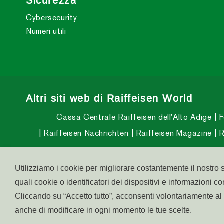
Sicurezza
Cybersecurity
Numeri utili
Altri siti web di Raiffeisen World
Cassa Centrale Raiffeisen dell'Alto Adige
F
Raiffeisen Nachrichten
Raiffeisen Magazine
R
Utilizziamo i cookie per migliorare costantemente il nostro s
quali cookie o identificatori dei dispositivi e informazioni c
© raiffeisen.it
Part. IVA:
Centro assistenza:
800 
Cliccando su “Accetto tutto”, acconsenti volontariamente al 
anche di modificare in ogni momento le tue scelte.