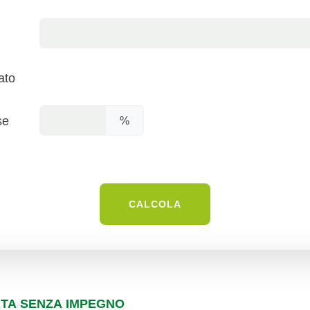
ato
se
%
RTA SENZA IMPEGNO