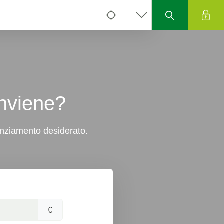
onviene?
nanziamento desiderato.
€