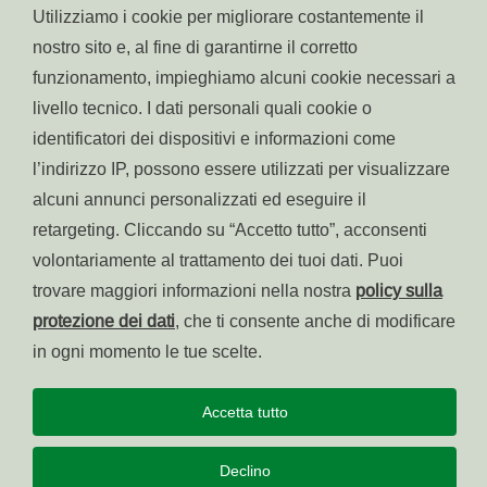
Raiffeisen Magazine
Utilizziamo i cookie per migliorare costantemente il
Raiffeisen InvestmentClub
nostro sito e, al fine di garantirne il corretto
Raiffeisen Fondo Pensione Aperto
funzionamento, impieghiamo alcuni cookie necessari a
livello tecnico. I dati personali quali cookie o
Raiffeisen Fondo Salute
identificatori dei dispositivi e informazioni come
Abitare in Alto Adige
l’indirizzo IP, possono essere utilizzati per visualizzare
Raiffeisen Südtirol IPS
alcuni annunci personalizzati ed eseguire il
retargeting. Cliccando su “Accetto tutto”, acconsenti
volontariamente al trattamento dei tuoi dati. Puoi
© raiffeisen.it
trovare maggiori informazioni nella nostra
policy sulla
Part. IVA:
Accessibilità
protezione dei dati
, che ti consente anche di modificare
Centro assistenza:
800
Colofone
in ogni momento le tue scelte.
031 031
Cookies
Privacy
Accetta tutto
Declino