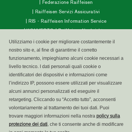
Federazione Raiffeisen
Raiffeisen Servizi Assicurativi
RIS - Raiffeisen Information Service
KONVERTO
Raiffeisen Nachrichten
Raiffeisen Magazine
Utilizziamo i cookie per migliorare costantemente il
Raiffeisen InvestmentClub
nostro sito e, al fine di garantirne il corretto
funzionamento, impieghiamo alcuni cookie necessari a
Raiffeisen Fondo Pensione Aperto
livello tecnico. I dati personali quali cookie o
Raiffeisen Fondo Salute
identificatori dei dispositivi e informazioni come
Abitare in Alto Adige
l’indirizzo IP, possono essere utilizzati per visualizzare
Raiffeisen Südtirol IPS
alcuni annunci personalizzati ed eseguire il
retargeting. Cliccando su “Accetto tutto”, acconsenti
volontariamente al trattamento dei tuoi dati. Puoi
© raiffeisen.it
trovare maggiori informazioni nella nostra
policy sulla
Part. IVA:
Accessibilità
protezione dei dati
, che ti consente anche di modificare
Centro assistenza:
800