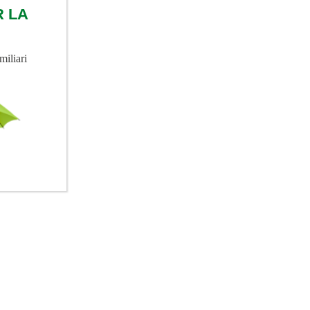
R LA
miliari