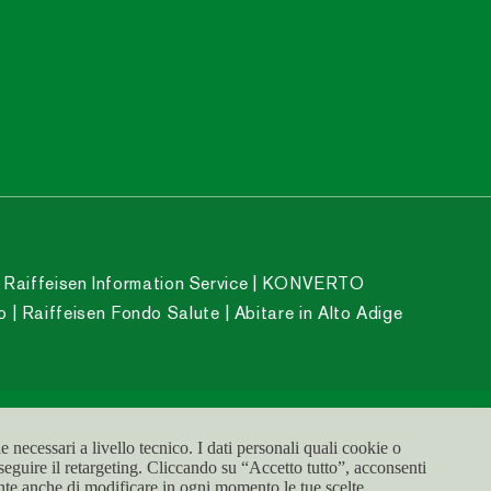
 Raiffeisen Information Service
KONVERTO
o
Raiffeisen Fondo Salute
Abitare in Alto Adige
 necessari a livello tecnico. I dati personali quali cookie o
Accessibilità
Colofone
Cookies
Privacy
eseguire il retargeting. Cliccando su “Accetto tutto”, acconsenti
ente anche di modificare in ogni momento le tue scelte.