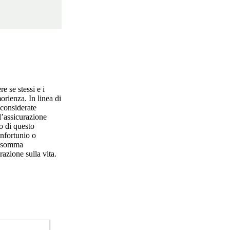
e se stessi e i
morienza. In linea di
considerate
l’assicurazione
io di questo
infortunio o
la somma
razione sulla vita.