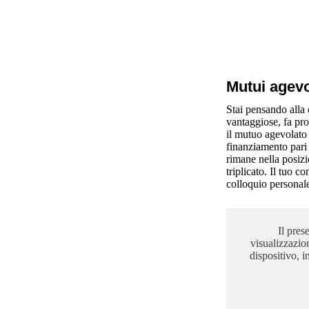
Mutui agevo
Stai pensando alla 
vantaggiose, fa pro
il mutuo agevolato 
finanziamento pari 
rimane nella posizi
triplicato. Il tuo co
colloquio personal
Il pres
visualizzazio
dispositivo, i