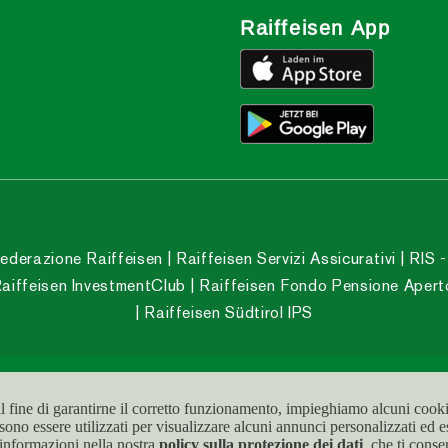
Raiffeisen App
ederazione Raiffeisen
Raiffeisen Servizi Assicurativi
RIS -
aiffeisen InvestmentClub
Raiffeisen Fondo Pensione Apert
Raiffeisen Südtirol IPS
031 031
al fine di garantirne il corretto funzionamento, impieghiamo alcuni cookie
ssono essere utilizzati per visualizzare alcuni annunci personalizzati ed 
 informazioni nella nostra
policy sulla protezione dei dati
, che ti cons