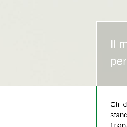
Il 
per
Chi d
stand
finan