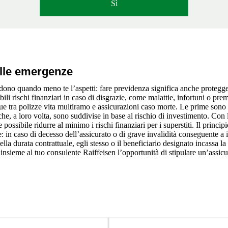
Sì
alle emergenze
dono quando meno te l’aspetti: fare previdenza significa anche protegger
bili rischi finanziari in caso di disgrazie, come malattie, infortuni o pre
ue tra polizze vita multiramo e assicurazioni caso morte. Le
prime sono 
che, a loro volta, sono suddivise in base al rischio di investimento. Con 
possibile ridurre al minimo i rischi finanziari per i superstiti. Il princip
: in caso di decesso dell’assicurato o di grave invalidità conseguente a 
della durata contrattuale, egli stesso o il beneficiario designato incassa 
insieme al tuo consulente Raiffeisen l’opportunità di stipulare un’assicu