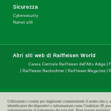
Sicurezza
Cybersecurity
Numeri utili
Altri siti web di Raiffeisen World
Cassa Centrale Raiffeisen dell'Alto Adige
F
Raiffeisen Nachrichten
Raiffeisen Magazine
R
© raiffeisen.it
Part. IVA:
Centro assistenza:
800 
Utilizziamo i cookie per migliorare costantemente il nostro sito e, 
identificatori dei dispositivi e informazioni come l’indirizzo IP, po
volontariamente al trattamento dei tuoi dati. Puoi trovare maggiori