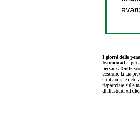
avan
I giorni delle pen
tramontati
e, per 
persona. Raiffeise
costruire la tua p
sfruttando le detraz
risparmiare sulle t
di illustrarti gli ult