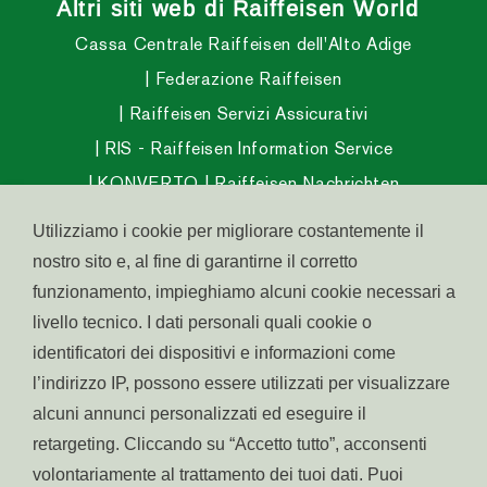
Altri siti web di Raiffeisen World
Cassa Centrale Raiffeisen dell'Alto Adige
Federazione Raiffeisen
Raiffeisen Servizi Assicurativi
RIS - Raiffeisen Information Service
KONVERTO
Raiffeisen Nachrichten
Raiffeisen Magazine
Utilizziamo i cookie per migliorare costantemente il
Raiffeisen InvestmentClub
nostro sito e, al fine di garantirne il corretto
Raiffeisen Fondo Pensione Aperto
funzionamento, impieghiamo alcuni cookie necessari a
livello tecnico. I dati personali quali cookie o
Raiffeisen Fondo Salute
identificatori dei dispositivi e informazioni come
Abitare in Alto Adige
l’indirizzo IP, possono essere utilizzati per visualizzare
Raiffeisen Südtirol IPS
alcuni annunci personalizzati ed eseguire il
retargeting. Cliccando su “Accetto tutto”, acconsenti
volontariamente al trattamento dei tuoi dati. Puoi