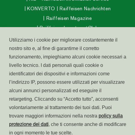
KONVERTO
Raiffeisen Nachrichten
Raiffeisen Magazine
Raiffeisen InvestmentClub
Raiffeisen Fondo Pensione Aperto
Utilizziamo i cookie per migliorare costantemente il
Raiffeisen Fondo Salute
nostro sito e, al fine di garantirne il corretto
funzionamento, impieghiamo alcuni cookie necessari a
Abitare in Alto Adige
livello tecnico. I dati personali quali cookie o
Raiffeisen Südtirol IPS
identificatori dei dispositivi e informazioni come
l’indirizzo IP, possono essere utilizzati per visualizzare
alcuni annunci personalizzati ed eseguire il
© raiffeisen.it
retargeting. Cliccando su “Accetto tutto”, acconsenti
Part. IVA:
Accessibilità
volontariamente al trattamento dei tuoi dati. Puoi
00180630212
Colofone
trovare maggiori informazioni nella nostra
policy sulla
Centro assistenza:
800
Cookies
Privacy
protezione dei dati
, che ti consente anche di modificare
031 031
in ogni momento le tue scelte.