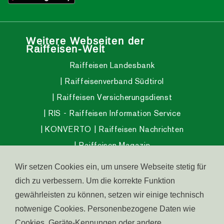
Weitere Webseiten der
Raiffeisen-Welt
Raiffeisen Landesbank
Raiffeisenverband Südtirol
Raiffeisen Versicherungsdienst
RIS - Raiffeisen Information Service
KONVERTO
Raiffeisen Nachrichten
Raiffeisen Magazin
Raiffeisen InvestmentClub
Wir setzen Cookies ein, um unsere Webseite stetig für
Raiffeisen Pensionsfonds
dich zu verbessern. Um die korrekte Funktion
Raiffeisen Gesundheitsfonds
gewährleisten zu können, setzen wir einige technisch
notwenige Cookies. Personenbezogene Daten wie
Wohnen in Südtirol
Raiffeisen Südtirol IPS
Cookies, Geräte-Kennungen oder andere