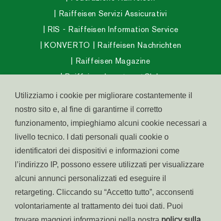
Raiffeisen Servizi Assicurativi
RIS - Raiffeisen Information Service
KONVERTO
Raiffeisen Nachrichten
Raiffeisen Magazine
Raiffeisen InvestmentClub
Raiffeisen Fondo Pensione Aperto
Utilizziamo i cookie per migliorare costantemente il
Raiffeisen Fondo Salute
nostro sito e, al fine di garantirne il corretto
funzionamento, impieghiamo alcuni cookie necessari a
Abitare in Alto Adige
livello tecnico. I dati personali quali cookie o
Raiffeisen Südtirol IPS
identificatori dei dispositivi e informazioni come
l’indirizzo IP, possono essere utilizzati per visualizzare
alcuni annunci personalizzati ed eseguire il
© raiffeisen.it
retargeting. Cliccando su “Accetto tutto”, acconsenti
Part. IVA:
Accessibilità
volontariamente al trattamento dei tuoi dati. Puoi
00198190217
Colofone
trovare maggiori informazioni nella nostra
policy sulla