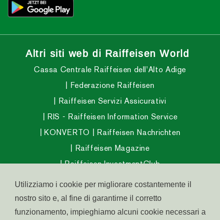
Altri siti web di Raiffeisen World
Cassa Centrale Raiffeisen dell'Alto Adige
Federazione Raiffeisen
Raiffeisen Servizi Assicurativi
RIS - Raiffeisen Information Service
KONVERTO
Raiffeisen Nachrichten
Raiffeisen Magazine
Raiffeisen InvestmentClub
Raiffeisen Fondo Pensione Aperto
Utilizziamo i cookie per migliorare costantemente il
Raiffeisen Fondo Salute
nostro sito e, al fine di garantirne il corretto
Abitare in Alto Adige
funzionamento, impieghiamo alcuni cookie necessari a