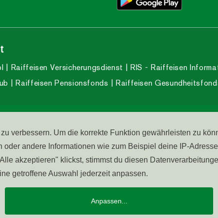
t
l
Raiffeisen Versicherungsdienst
RIS - Raiffeisen Informa
lub
Raiffeisen Pensionsfonds
Raiffeisen Gesundheitsfond
enter:
800 031 031
Barri
h zu verbessern. Um die korrekte Funktion gewährleisten zu kön
er andere Informationen wie zum Beispiel deine IP-Adresse k
le akzeptieren" klickst, stimmst du diesen Datenverarbeitungen 
eine getroffene Auswahl jederzeit anpassen.
Anpassen
...