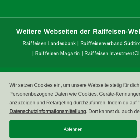
Weitere Webseiten der Raiffeisen-Wel
Raiffeisen Landesbank
Raiffeisenverband Südtiro
Raiffeisen Magazin
Raiffeisen InvestmentC
© raiffeisen.it
MwSt.-Nr.: 00169290210
Service C
Wir setzen Cookies ein, um unsere Webseite stetig für dic
Personenbezogene Daten wie Cookies, Geräte-Kennungen od
anzuzeigen und Retargeting durchzuführen. Indem du auf "Al
Datenschutzinformationsmitteilung
. Dort kannst du auch d
Ablehnen