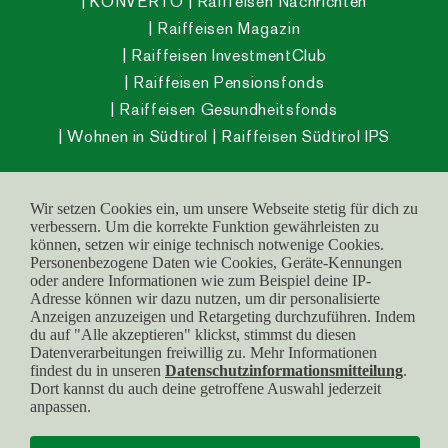
KONVERTO
Raiffeisen Nachrichten
Raiffeisen Magazin
Raiffeisen InvestmentClub
Raiffeisen Pensionsfonds
Raiffeisen Gesundheitsfonds
Wohnen in Südtirol
Raiffeisen Südtirol IPS
Wir setzen Cookies ein, um unsere Webseite stetig für dich zu
© raiffeisen.it
verbessern. Um die korrekte Funktion gewährleisten zu
können, setzen wir einige technisch notwenige Cookies.
MwSt.-Nr.:
Barrierefreiheit
Personenbezogene Daten wie Cookies, Geräte-Kennungen
00169290210
oder andere Informationen wie zum Beispiel deine IP-
Impressum
Adresse können wir dazu nutzen, um dir personalisierte
Service Center:
800
Cookies
Anzeigen anzuzeigen und Retargeting durchzuführen. Indem
031 031
du auf "Alle akzeptieren" klickst, stimmst du diesen
Datenschutz
Datenverarbeitungen freiwillig zu. Mehr Informationen
findest du in unseren
Datenschutzinformationsmitteilung
.
Dort kannst du auch deine getroffene Auswahl jederzeit
anpassen.