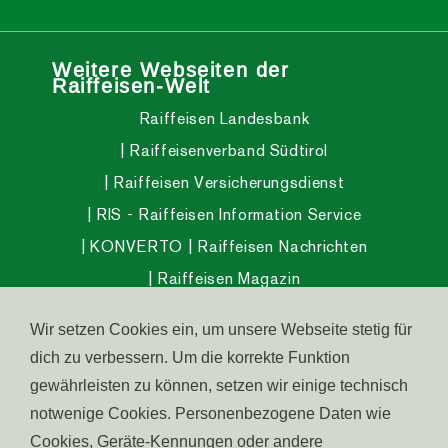
Weitere Webseiten der
Raiffeisen-Welt
Raiffeisen Landesbank
Raiffeisenverband Südtirol
Raiffeisen Versicherungsdienst
RIS - Raiffeisen Information Service
KONVERTO
Raiffeisen Nachrichten
Raiffeisen Magazin
Raiffeisen InvestmentClub
Wir setzen Cookies ein, um unsere Webseite stetig für
Raiffeisen Pensionsfonds
dich zu verbessern. Um die korrekte Funktion
Raiffeisen Gesundheitsfonds
gewährleisten zu können, setzen wir einige technisch
Wohnen in Südtirol
Raiffeisen Südtirol IPS
notwenige Cookies. Personenbezogene Daten wie
Cookies, Geräte-Kennungen oder andere