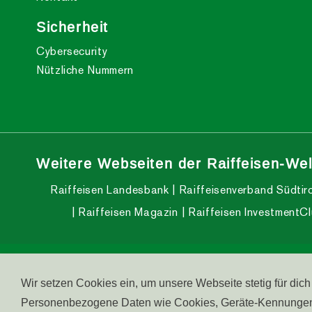
Sicherheit
Cybersecurity
Nützliche Nummern
Weitere Webseiten der Raiffeisen-Wel
Raiffeisen Landesbank
Raiffeisenverband Südtiro
Raiffeisen Magazin
Raiffeisen InvestmentC
© raiffeisen.it
MwSt.-Nr.: 00198190217
Service C
Wir setzen Cookies ein, um unsere Webseite stetig für dic
Personenbezogene Daten wie Cookies, Geräte-Kennungen od