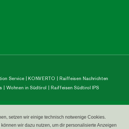
tion Service
KONVERTO
Raiffeisen Nachrichten
s
Wohnen in Südtirol
Raiffeisen Südtirol IPS
erefreiheit
Impressum
Cookies
Datenschutz
nen, setzen wir einige technisch notwenige Cookies.
önnen wir dazu nutzen, um dir personalisierte Anzeigen