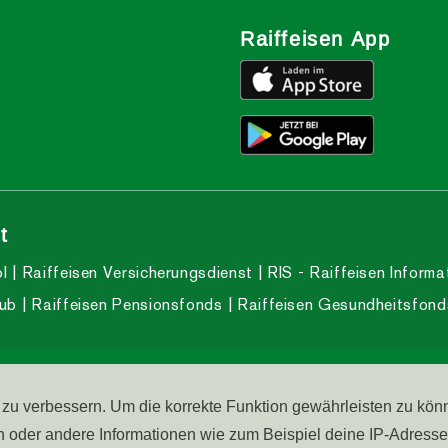
Raiffeisen App
t
l
Raiffeisen Versicherungsdienst
RIS - Raiffeisen Informa
lub
Raiffeisen Pensionsfonds
Raiffeisen Gesundheitsfond
enter:
800 031 031
Barri
h zu verbessern. Um die korrekte Funktion gewährleisten zu kön
er andere Informationen wie zum Beispiel deine IP-Adresse k