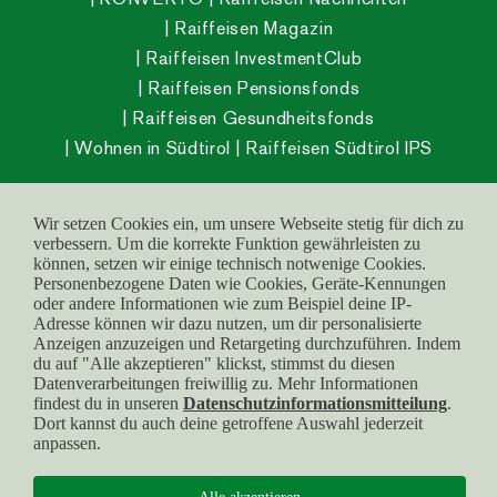
Raiffeisen Magazin
Raiffeisen InvestmentClub
Raiffeisen Pensionsfonds
Raiffeisen Gesundheitsfonds
Wohnen in Südtirol
Raiffeisen Südtirol IPS
Wir setzen Cookies ein, um unsere Webseite stetig für dich zu
verbessern. Um die korrekte Funktion gewährleisten zu
© raiffeisen.it
können, setzen wir einige technisch notwenige Cookies.
MwSt.-Nr.:
Barrierefreiheit
Personenbezogene Daten wie Cookies, Geräte-Kennungen
oder andere Informationen wie zum Beispiel deine IP-
00142030212
Impressum
Adresse können wir dazu nutzen, um dir personalisierte
Service Center:
+39
Anzeigen anzuzeigen und Retargeting durchzuführen. Indem
Cookies
du auf "Alle akzeptieren" klickst, stimmst du diesen
0471 666 444
Datenschutz
Datenverarbeitungen freiwillig zu. Mehr Informationen
findest du in unseren
Datenschutzinformationsmitteilung
.
Dort kannst du auch deine getroffene Auswahl jederzeit
anpassen.