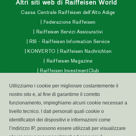
Altri siti web di Raiffeisen World
Cassa Centrale Raiffeisen dell'Alto Adige
Federazione Raiffeisen
Raiffeisen Servizi Assicurativi
RIS - Raiffeisen Information Service
KONVERTO
Raiffeisen Nachrichten
Raiffeisen Magazine
Raiffeisen InvestmentClub
Raiffeisen Fondo Pensione Aperto
Utilizziamo i cookie per migliorare costantemente il
Raiffeisen Fondo Salute
nostro sito e, al fine di garantirne il corretto
Abitare in Alto Adige
funzionamento, impieghiamo alcuni cookie necessari a
Raiffeisen Südtirol IPS
livello tecnico. I dati personali quali cookie o
identificatori dei dispositivi e informazioni come
l’indirizzo IP, possono essere utilizzati per visualizzare