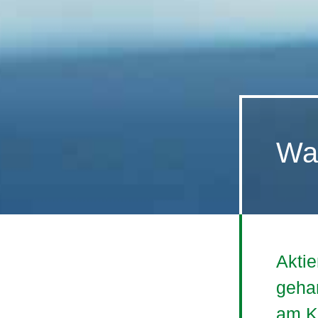
Was
Aktie
gehan
am K