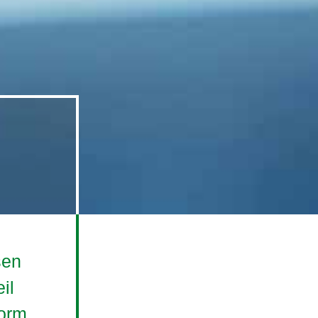
sen
il
Form