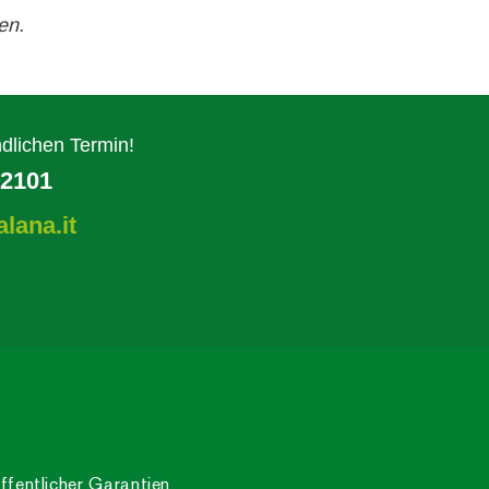
en.
dlichen Termin!
62101
alana.it
ffentlicher Garantien