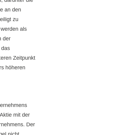
me an den
iligt zu
 werden als
m der
h das
teren Zeitpunkt
rs höheren
nternehmens
ktie mit der
ernehmens. Der
el nicht.