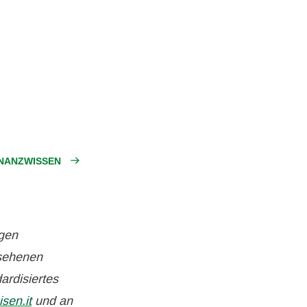
NANZWISSEN
gen
sehenen
ardisiertes
isen.it
und an