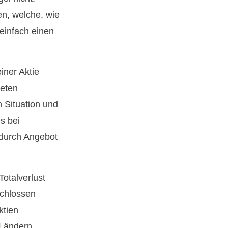
en, welche, wie
einfach einen
iner Aktie
teten
 Situation und
s bei
 durch Angebot
otalverlust
schlossen
ktien
 Ländern,