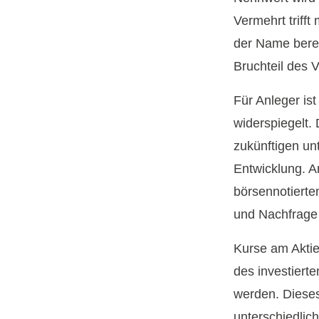
Vermehrt triff
der Name berei
Bruchteil des 
Für Anleger ist
widerspiegelt.
zukünftigen un
Entwicklung. A
börsennotiert
und Nachfrage
Kurse am Aktie
des investiert
werden. Dieses
unterschiedlic